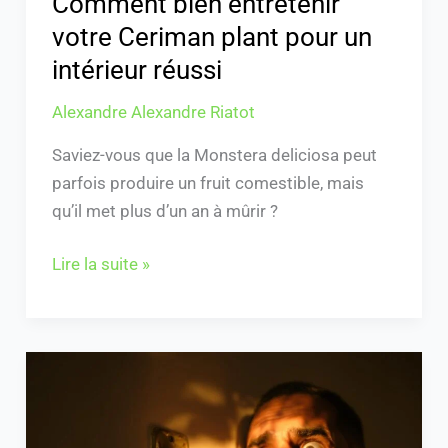
Comment bien entretenir
votre Ceriman plant pour un
intérieur réussi
Alexandre Alexandre Riatot
Saviez-vous que la Monstera deliciosa peut
parfois produire un fruit comestible, mais
qu’il met plus d’un an à mûrir ?
Lire la suite »
Peut-
on
brancher