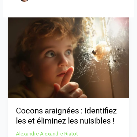
Cocons
araignées
:
Identifiez-
les
et
éliminez
les
nuisibles
!
Cocons araignées : Identifiez-
les et éliminez les nuisibles !
Alexandre Alexandre Riatot