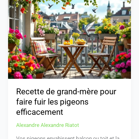
de
grand-
mère
pour
faire
fuir
les
pigeons
efficacement
Recette de grand-mère pour
faire fuir les pigeons
efficacement
Alexandre Alexandre Riatot
Vos pigeons envahissent balcon ou toit et la