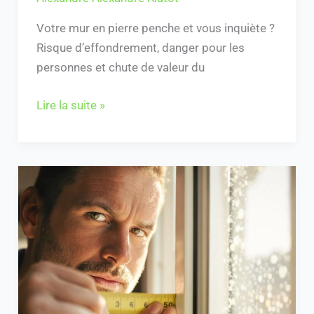
Votre mur en pierre penche et vous inquiète ?
Risque d’effondrement, danger pour les
personnes et chute de valeur du
Lire la suite »
Comment
combler
l’espace
entre
fenêtre
et
mur
efficacement