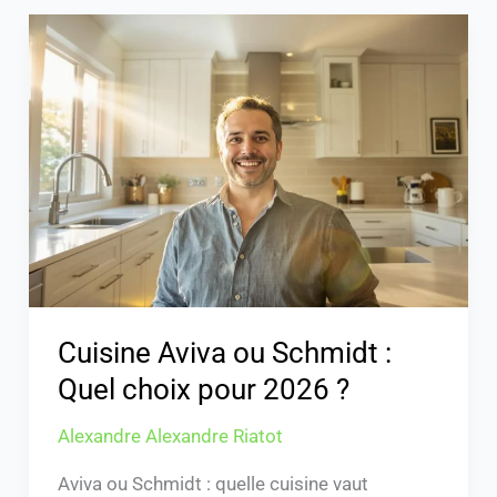
Cuisine
Aviva
ou
Schmidt
:
Quel
choix
pour
2026
?
Cuisine Aviva ou Schmidt :
Quel choix pour 2026 ?
Alexandre Alexandre Riatot
Aviva ou Schmidt : quelle cuisine vaut