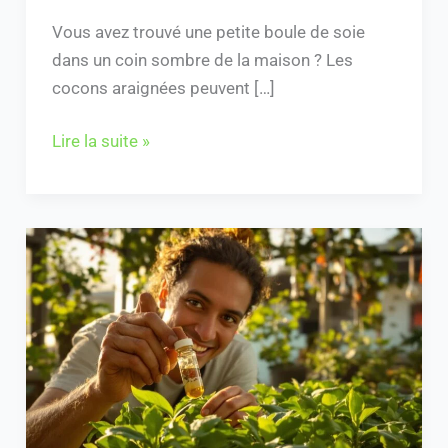
Vous avez trouvé une petite boule de soie
dans un coin sombre de la maison ? Les
cocons araignées peuvent […]
Lire la suite »
Fabriquez
facilement
votre
engrais
hydroponique
maison
en
5