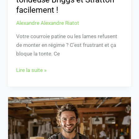
facilement !
Alexandre Alexandre Riatot
Votre courroie patine ou les lames refusent
de monter en régime ? C’est frustrant et ça
bloque la tonte. Ce
Lire la suite »
Institut
du
Bricolage
:
Top