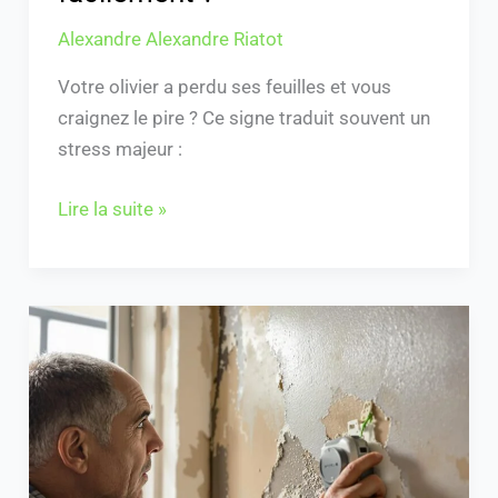
Alexandre Alexandre Riatot
Votre olivier a perdu ses feuilles et vous
craignez le pire ? Ce signe traduit souvent un
stress majeur :
Lire la suite »
Boitier
anti
humidité
électromagnétique
avis
: