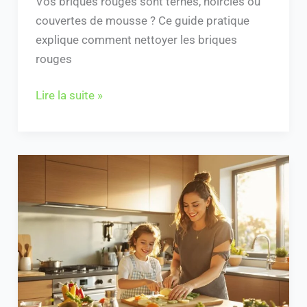
Vos briques rouges sont ternes, noircies ou
couvertes de mousse ? Ce guide pratique
explique comment nettoyer les briques
rouges
Lire la suite »
Découvrez
les
avantages
des
cuisines
Hacker
:
qualité