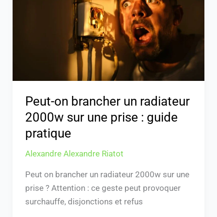
un
radiateur
2000w
sur
une
prise
:
guide
Peut-on brancher un radiateur
pratique
2000w sur une prise : guide
pratique
Alexandre Alexandre Riatot
Peut on brancher un radiateur 2000w sur une
prise ? Attention : ce geste peut provoquer
surchauffe, disjonctions et refus