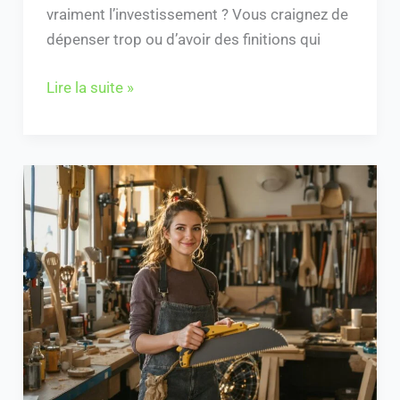
vraiment l’investissement ? Vous craignez de
dépenser trop ou d’avoir des finitions qui
Lire la suite »
Cours
de
bricolage
institutdubricolage.com
:
Découvrez
les
modules
essentiels