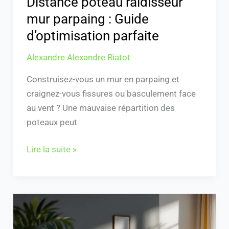
Distance poteau raidisseur
mur parpaing : Guide
d’optimisation parfaite
Alexandre Alexandre Riatot
Construisez-vous un mur en parpaing et
craignez-vous fissures ou basculement face
au vent ? Une mauvaise répartition des
poteaux peut
Lire la suite »
Branchement
radiateur