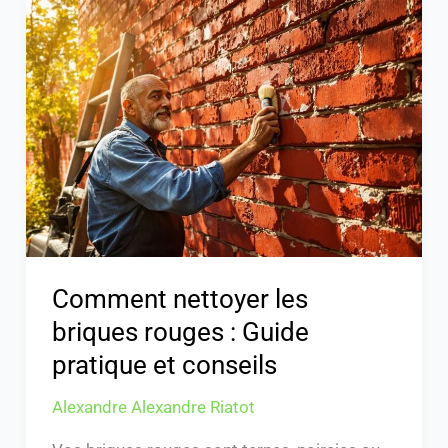
Comment
nettoyer
les
briques
rouges
:
Guide
pratique
et
conseils
Comment nettoyer les
briques rouges : Guide
pratique et conseils
Alexandre Alexandre Riatot