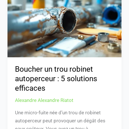
robinet
autoperceur
:
5
solutions
efficaces
Boucher un trou robinet
autoperceur : 5 solutions
efficaces
Alexandre Alexandre Riatot
Une micro-fuite née d’un trou de robinet
autoperceur peut provoquer un dégât des
eaux coûteux. Vous avez un trou à