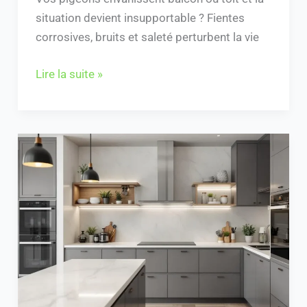
situation devient insupportable ? Fientes
corrosives, bruits et saleté perturbent la vie
Lire la suite »
Tyko
Cuisine
:
Guide
Pratique
pour
Créer
Votre
Espace