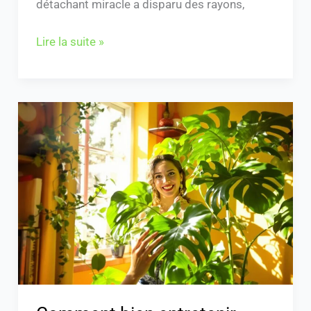
détachant miracle a disparu des rayons,
Lire la suite »
Comment
bien
entretenir
votre
Ceriman
plant
pour
un
intérieur
réussi