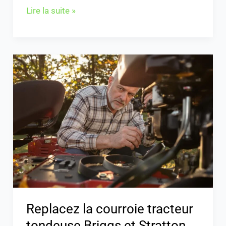
Lire la suite »
Replacez
la
courroie
tracteur
tondeuse
Briggs
et
Stratton
facilement
!
Replacez la courroie tracteur
tondeuse Briggs et Stratton