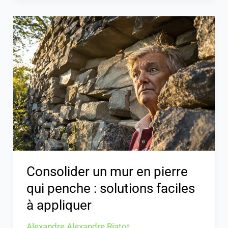
Consolider
un
mur
en
pierre
qui
penche
:
solutions
faciles
à
Consolider un mur en pierre
appliquer
qui penche : solutions faciles
à appliquer
Alexandre Alexandre Riatot