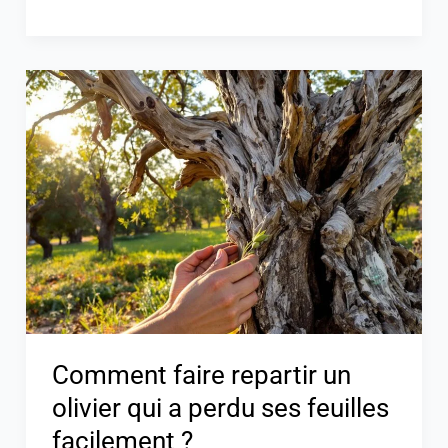
Comment
faire
repartir
un
olivier
qui
a
perdu
ses
feuilles
facilement
Comment faire repartir un
?
olivier qui a perdu ses feuilles
facilement ?