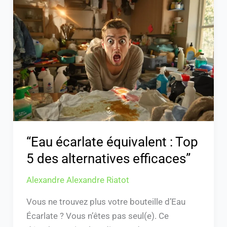
écarlate
équivalent
:
Top
5
des
alternatives
efficaces”
“Eau écarlate équivalent : Top
5 des alternatives efficaces”
Alexandre Alexandre Riatot
Vous ne trouvez plus votre bouteille d’Eau
Écarlate ? Vous n’êtes pas seul(e). Ce