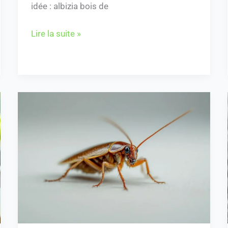
idée : albizia bois de
Lire la suite »
Insecte
ressemblant
au
cafard
:
comment
l’identifier
facilement
?