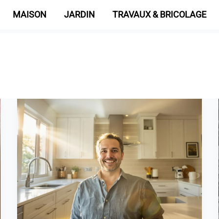
MAISON
JARDIN
TRAVAUX & BRICOLAGE
Cuisine
Aviva
ou
Schmidt
:
Quel
choix
pour
2026