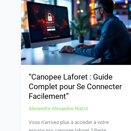
Laforet
:
Guide
Complet
pour
Se
Connecter
Facilement”
“Canopee Laforet : Guide
Complet pour Se Connecter
Facilement”
Alexandre Alexandre Riatot
Vous n’arrivez plus à accéder à votre
espace pro canopee laforet ? Perte