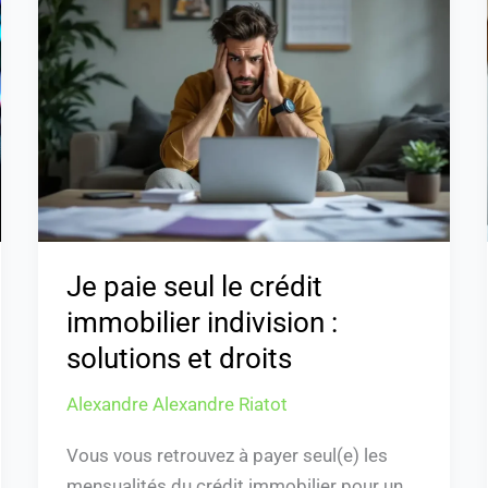
paie
seul
le
crédit
immobilier
indivision
:
solutions
et
droits
Je paie seul le crédit
immobilier indivision :
solutions et droits
Alexandre Alexandre Riatot
Vous vous retrouvez à payer seul(e) les
mensualités du crédit immobilier pour un