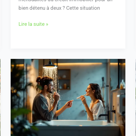
bien détenu à deux ? Cette situation
Lire la suite »
Quelle
est
la
consommation
moyenne
d’eau
pour
2
personnes