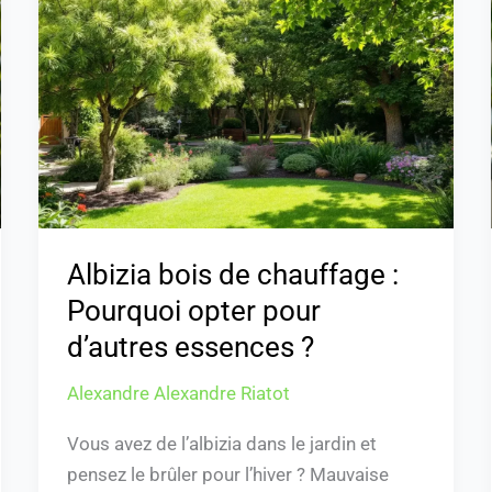
de
chauffage
:
Pourquoi
opter
pour
d’autres
essences
?
Albizia bois de chauffage :
Pourquoi opter pour
d’autres essences ?
Alexandre Alexandre Riatot
Vous avez de l’albizia dans le jardin et
pensez le brûler pour l’hiver ? Mauvaise