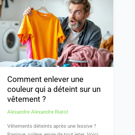
enlever
une
couleur
qui
a
déteint
sur
un
vêtement
?
Comment enlever une
couleur qui a déteint sur un
vêtement ?
Alexandre Alexandre Riatot
Vêtements déteints après une lessive ?
Panique, colère, envie de tout jeter. Voici