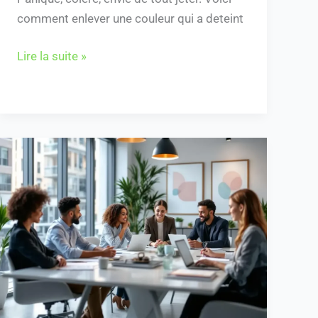
comment enlever une couleur qui a deteint
Lire la suite »
“Abattement
pour
durée
de
détention
:
Maximisez
votre
plus-