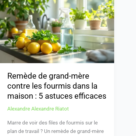
grand-
mère
contre
les
fourmis
dans
la
maison
:
Remède de grand-mère
5
contre les fourmis dans la
astuces
maison : 5 astuces efficaces
efficaces
Alexandre Alexandre Riatot
Marre de voir des files de fourmis sur le
plan de travail ? Un remède de grand-mère