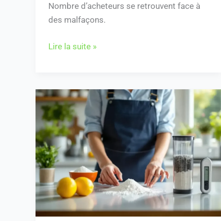
Nombre d’acheteurs se retrouvent face à
des malfaçons.
Lire la suite »
Alcaliniser
l’eau
:
5
méthodes
simples
et
efficaces
à
découvrir