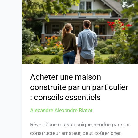
maison
construite
par
un
particulier
:
conseils
essentiels
Acheter une maison
construite par un particulier
: conseils essentiels
Alexandre Alexandre Riatot
Rêver d’une maison unique, vendue par son
constructeur amateur, peut coûter cher.