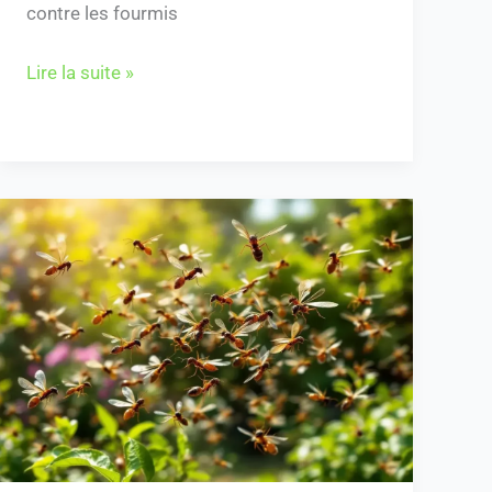
contre les fourmis
Lire la suite »
Qu’annoncent
les
fourmis
volantes
?
Tout
sur
leur
comportement