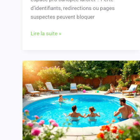
d’identifiants, redirections ou pages
suspectes peuvent bloquer
Lire la suite »
Consommation
moyenne
eau
famille
4
personnes
avec
piscine
: