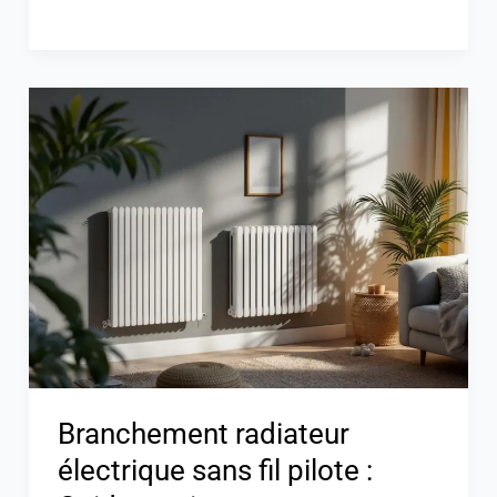
Branchement
radiateur
électrique
sans
fil
pilote
:
Guide
pratique
et
astuces
Branchement radiateur
électrique sans fil pilote :