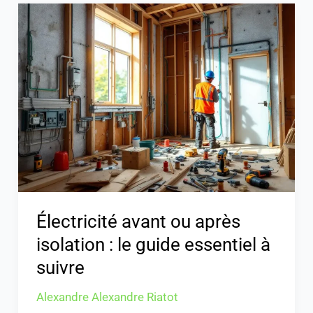
Électricité
avant
ou
après
isolation
:
le
guide
essentiel
à
suivre
Électricité avant ou après
isolation : le guide essentiel à
suivre
Alexandre Alexandre Riatot