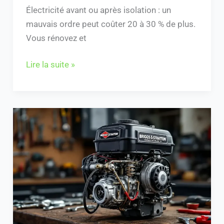
Électricité avant ou après isolation : un
mauvais ordre peut coûter 20 à 30 % de plus.
Vous rénovez et
Lire la suite »
Tringlerie
carburateur
Briggs
et
Stratton
5
hp
: