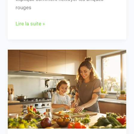
rouges
Lire la suite »
Découvrez
les
avantages
des
cuisines
Hacker
:
qualité
et
style