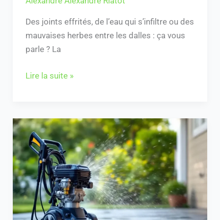
Alexandre Alexandre Riatot
Des joints effrités, de l’eau qui s’infiltre ou des
mauvaises herbes entre les dalles : ça vous
parle ? La
Lire la suite »
Nettoyeur
haute
pression
:
moteur
tourne
mais