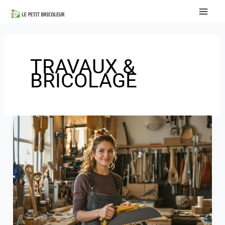
Aller
au
contenu
TRAVAUX &
BRICOLAGE
Cours
de
bricolage
institutdubricolage.com
:
Découvrez
les
modules