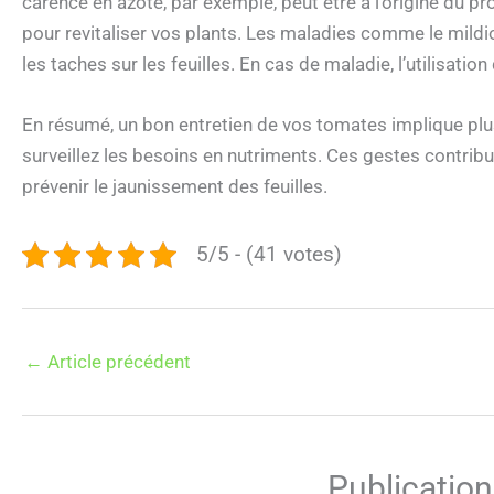
carence en azote, par exemple, peut être à l’origine du p
pour revitaliser vos plants. Les maladies comme le mildi
les taches sur les feuilles. En cas de maladie, l’utilisati
En résumé, un bon entretien de vos tomates implique plu
surveillez les besoins en nutriments. Ces gestes contrib
prévenir le jaunissement des feuilles.
5/5 - (41 votes)
←
Article précédent
Publication