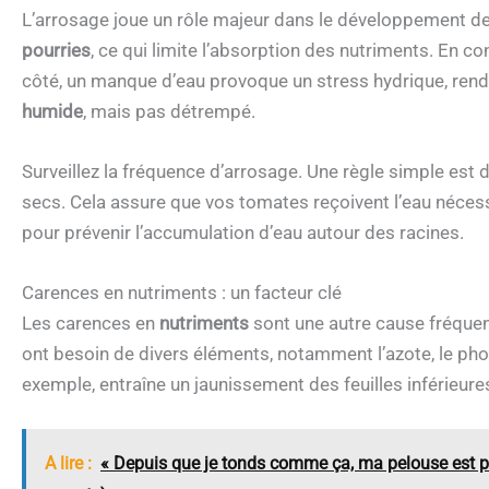
L’arrosage joue un rôle majeur dans le développement de
pourries
, ce qui limite l’absorption des nutriments. En c
côté, un manque d’eau provoque un stress hydrique, rendant
humide
, mais pas détrempé.
Surveillez la fréquence d’arrosage. Une règle simple est d
secs. Cela assure que vos tomates reçoivent l’eau nécess
pour prévenir l’accumulation d’eau autour des racines.
Carences en nutriments : un facteur clé
Les carences en
nutriments
sont une autre cause fréquen
ont besoin de divers éléments, notamment l’azote, le ph
exemple, entraîne un jaunissement des feuilles inférieure
A lire :
« Depuis que je tonds comme ça, ma pelouse est par