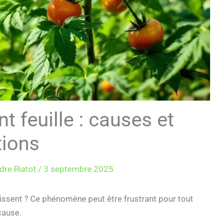
 feuille : causes et
tions
dre Riatot
/
3 septembre 2025
issent ? Ce phénomène peut être frustrant pour tout
 cause.