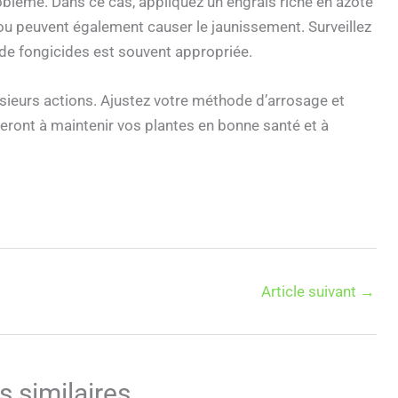
roblème. Dans ce cas, appliquez un engrais riche en azote
ou peuvent également causer le jaunissement. Surveillez
on de fongicides est souvent appropriée.
sieurs actions. Ajustez votre méthode d’arrosage et
ueront à maintenir vos plantes en bonne santé et à
Article suivant
→
s similaires